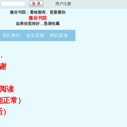
：
用户注册
微谷书院：看啥都有、更新最快
微谷书院
如果你觉得好，恳请收藏
玄幻奇幻
女生言情
科幻未来
…
谢
阅读
能正常）
后）